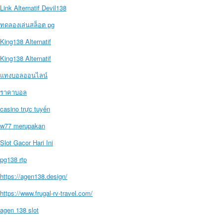
Link Alternatif Devil138
ทดลองเล่นสล็อต pg
King138 Alternatif
King138 Alternatif
แทงบอลออนไลน์
ราคาบอล
casino trực tuyến
w77 merupakan
Slot Gacor Hari Ini
pg138 rtp
https://agen138.design/
https://www.frugal-rv-travel.com/
agen 138 slot