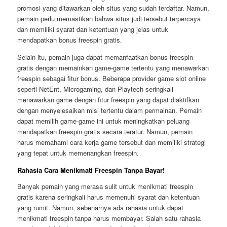
promosi yang ditawarkan oleh situs yang sudah terdaftar. Namun,
pemain perlu memastikan bahwa situs judi tersebut terpercaya
dan memiliki syarat dan ketentuan yang jelas untuk
mendapatkan bonus freespin gratis.
Selain itu, pemain juga dapat memanfaatkan bonus freespin
gratis dengan memainkan game-game tertentu yang menawarkan
freespin sebagai fitur bonus. Beberapa provider game slot online
seperti NetEnt, Microgaming, dan Playtech seringkali
menawarkan game dengan fitur freespin yang dapat diaktifkan
dengan menyelesaikan misi tertentu dalam permainan. Pemain
dapat memilih game-game ini untuk meningkatkan peluang
mendapatkan freespin gratis secara teratur. Namun, pemain
harus memahami cara kerja game tersebut dan memiliki strategi
yang tepat untuk memenangkan freespin.
Rahasia Cara Menikmati Freespin Tanpa Bayar!
Banyak pemain yang merasa sulit untuk menikmati freespin
gratis karena seringkali harus memenuhi syarat dan ketentuan
yang rumit. Namun, sebenarnya ada rahasia untuk dapat
menikmati freespin tanpa harus membayar. Salah satu rahasia