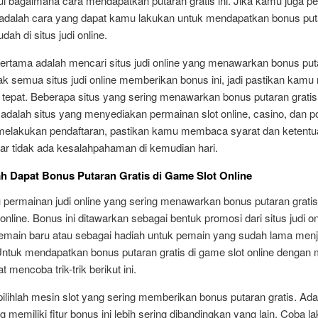
i bagaimana cara mendapatkan putaran gratis ini. Jika kamu juga p
i adalah cara yang dapat kamu lakukan untuk mendapatkan bonus puta
ah di situs judi online.
ertama adalah mencari situs judi online yang menawarkan bonus put
dak semua situs judi online memberikan bonus ini, jadi pastikan kamu
 tepat. Beberapa situs yang sering menawarkan bonus putaran gratis
adalah situs yang menyediakan permainan slot online, casino, dan p
elakukan pendaftaran, pastikan kamu membaca syarat dan ketentu
gar tidak ada kesalahpahaman di kemudian hari.
h Dapat Bonus Putaran Gratis di Game Slot Online
 permainan judi online yang sering menawarkan bonus putaran gratis
online. Bonus ini ditawarkan sebagai bentuk promosi dari situs judi on
emain baru atau sebagai hadiah untuk pemain yang sudah lama menj
Untuk mendapatkan bonus putaran gratis di game slot online dengan
 mencoba trik-trik berikut ini.
ilihlah mesin slot yang sering memberikan bonus putaran gratis. Ad
 memiliki fitur bonus ini lebih sering dibandingkan yang lain. Coba l