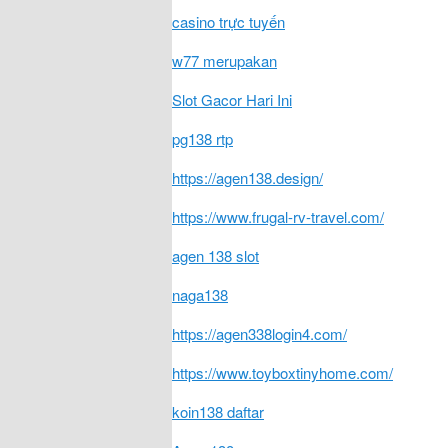
casino trực tuyến
w77 merupakan
Slot Gacor Hari Ini
pg138 rtp
https://agen138.design/
https://www.frugal-rv-travel.com/
agen 138 slot
naga138
https://agen338login4.com/
https://www.toyboxtinyhome.com/
koin138 daftar