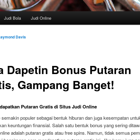
Judi Bola
Judi Online
aymond Davis
a Dapetin Bonus Putaran
tis, Gampang Banget!
apatkan Putaran Gratis di Situs Judi Online
ne semakin populer sebagai bentuk hiburan dan juga kesempatan untu
an keuntungan finansial. Salah satu bentuk bonus yang sering ditaw
 online adalah putaran gratis atau free spins. Namun, tidak semua pem