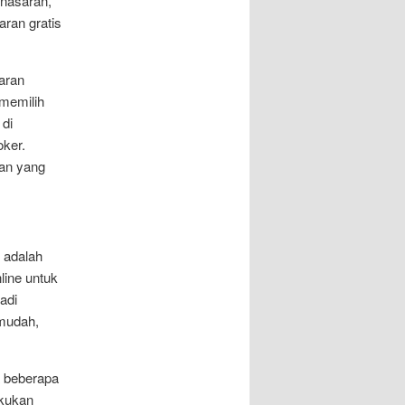
enasaran,
ran gratis
aran
 memilih
 di
oker.
an yang
 adalah
line untuk
adi
 mudah,
a beberapa
akukan