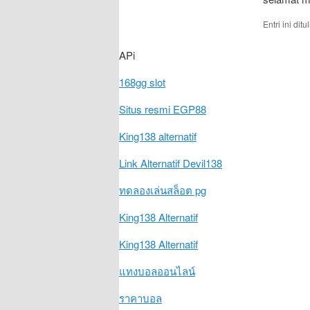
Entri ini dit
APi
168gg slot
Situs resmi EGP88
King138 alternatif
Link Alternatif Devil138
ทดลองเล่นสล็อต pg
King138 Alternatif
King138 Alternatif
แทงบอลออนไลน์
ราคาบอล