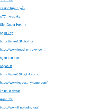
casino trực tuyến
w77 merupakan
Slot Gacor Hari Ini
pg138 rtp
https://agen138.design/
https://www.frugal-rv-travel.com/
agen 138 slot
naga138
https://agen338login4.com/
https://www.toyboxtinyhome.com/
koin138 daftar
Agen 138
https://www.illinoiswind.org/