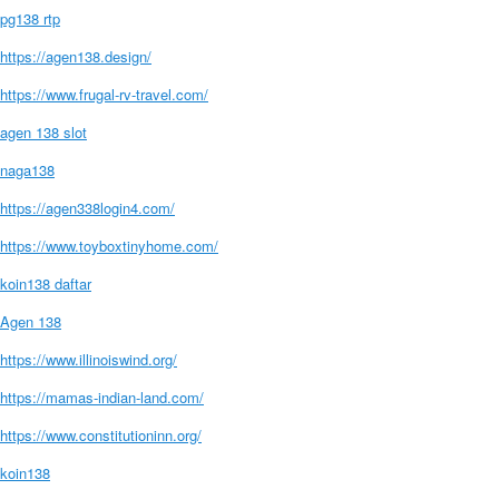
pg138 rtp
https://agen138.design/
https://www.frugal-rv-travel.com/
agen 138 slot
naga138
https://agen338login4.com/
https://www.toyboxtinyhome.com/
koin138 daftar
Agen 138
https://www.illinoiswind.org/
https://mamas-indian-land.com/
https://www.constitutioninn.org/
koin138