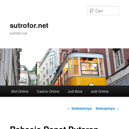
Langsung
ke
Cari
konten
utama
sutrofor.net
sutrofor.net
Menu
Slot Online
Casino Online
Judi Bola
Judi Online
utama
Navigasi
←
Sebelumnya
Selanjutnya
→
Tulisan