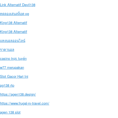
Link Alternatif Devil138
ทดลองเล่นสล็อต pg
King138 Alternatif
King138 Alternatif
แทงบอลออนไลน์
ราคาบอล
casino trực tuyến
w77 merupakan
Slot Gacor Hari Ini
pg138 rtp
https://agen138.design/
https://www.frugal-rv-travel.com/
agen 138 slot