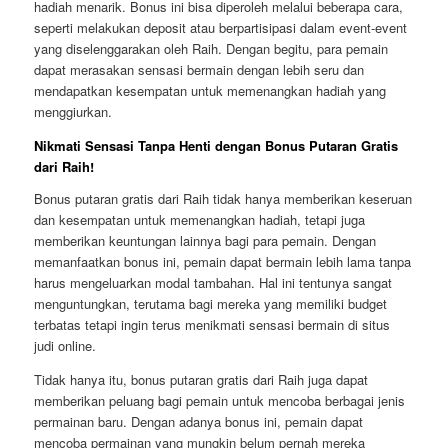
hadiah menarik. Bonus ini bisa diperoleh melalui beberapa cara,
seperti melakukan deposit atau berpartisipasi dalam event-event
yang diselenggarakan oleh Raih. Dengan begitu, para pemain
dapat merasakan sensasi bermain dengan lebih seru dan
mendapatkan kesempatan untuk memenangkan hadiah yang
menggiurkan.
Nikmati Sensasi Tanpa Henti dengan Bonus Putaran Gratis
dari Raih!
Bonus putaran gratis dari Raih tidak hanya memberikan keseruan
dan kesempatan untuk memenangkan hadiah, tetapi juga
memberikan keuntungan lainnya bagi para pemain. Dengan
memanfaatkan bonus ini, pemain dapat bermain lebih lama tanpa
harus mengeluarkan modal tambahan. Hal ini tentunya sangat
menguntungkan, terutama bagi mereka yang memiliki budget
terbatas tetapi ingin terus menikmati sensasi bermain di situs
judi online.
Tidak hanya itu, bonus putaran gratis dari Raih juga dapat
memberikan peluang bagi pemain untuk mencoba berbagai jenis
permainan baru. Dengan adanya bonus ini, pemain dapat
mencoba permainan yang mungkin belum pernah mereka