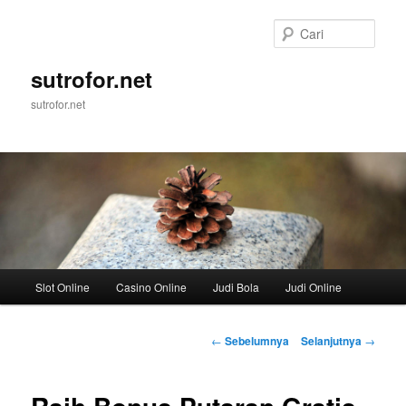
Langsung
ke
Cari
konten
utama
sutrofor.net
sutrofor.net
Menu
Slot Online
Casino Online
Judi Bola
Judi Online
utama
Navigasi
←
Sebelumnya
Selanjutnya
→
Tulisan