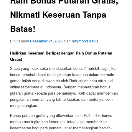
Raih Bonus Putaran Gratis,
Nikmati Keseruan Tanpa
Batas!
Ditulis pada
Desember 21, 2025
oleh
Raymond Davis
Hadirkan Keseruan Berlipat dengan Raih Bonus Putaran
Gratis!
Siapa yang tidak suka mendapatkan bonus? Terlebih lagi, jika
bonus tersebut dapat meningkatkan keseruan dalam bermain
game. Inilah yang ditawarkan oleh Raih, salah satu situs judi
online terpercaya di Indonesia. Dengan menawarkan bonus
putaran gratis kepada para pemainnya, Raih dapat memberikan
pengalaman bermain yang tak terlupakan dan tentunya lebih
menguntungkan.
Bonus putaran gratis yang ditawarkan oleh Raih tidak hanya
mampu meningkatkan keseruan, tetapi juga memberikan
kesempatan bagi para pemain untuk memenangkan hadiah-