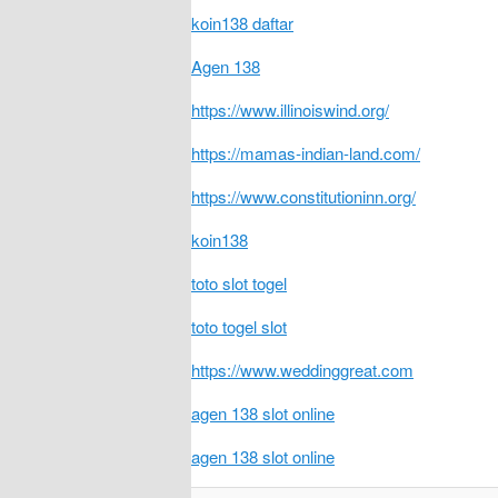
koin138 daftar
Agen 138
https://www.illinoiswind.org/
https://mamas-indian-land.com/
https://www.constitutioninn.org/
koin138
toto slot togel
toto togel slot
https://www.weddinggreat.com
agen 138 slot online
agen 138 slot online