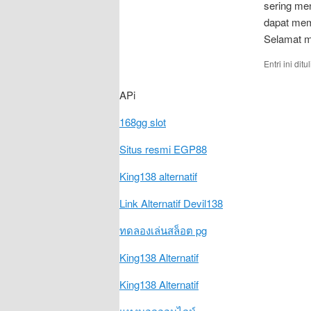
sering men
dapat mem
Selamat 
Entri ini dit
APi
168gg slot
Situs resmi EGP88
King138 alternatif
Link Alternatif Devil138
ทดลองเล่นสล็อต pg
King138 Alternatif
King138 Alternatif