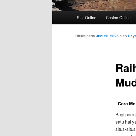
Menu
Slot Online
Casino Online
utama
Ditulis pada
Juni 26, 2026
oleh
Ray
Rai
Mud
“Cara Me
Bagi para 
satu hal y
situs-situ