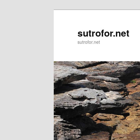
Langsung
ke
konten
sutrofor.net
utama
sutrofor.net