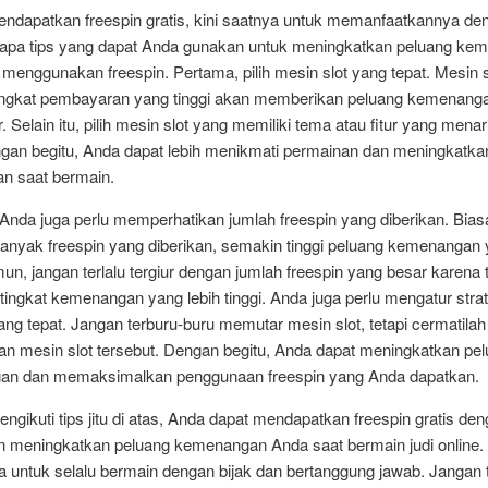
endapatkan freespin gratis, kini saatnya untuk memanfaatkannya den
apa tips yang dapat Anda gunakan untuk meningkatkan peluang ke
menggunakan freespin. Pertama, pilih mesin slot yang tepat. Mesin 
tingkat pembayaran yang tinggi akan memberikan peluang kemenang
r. Selain itu, pilih mesin slot yang memiliki tema atau fitur yang menar
gan begitu, Anda dapat lebih menikmati permainan dan meningkatka
n saat bermain.
, Anda juga perlu memperhatikan jumlah freespin yang diberikan. Bias
anyak freespin yang diberikan, semakin tinggi peluang kemenangan
mun, jangan terlalu tergiur dengan jumlah freespin yang besar karena 
ingkat kemenangan yang lebih tinggi. Anda juga perlu mengatur strat
ng tepat. Jangan terburu-buru memutar mesin slot, tetapi cermatilah
n mesin slot tersebut. Dengan begitu, Anda dapat meningkatkan pe
n dan memaksimalkan penggunaan freespin yang Anda dapatkan.
gikuti tips jitu di atas, Anda dapat mendapatkan freespin gratis de
 meningkatkan peluang kemenangan Anda saat bermain judi online
a untuk selalu bermain dengan bijak dan bertanggung jawab. Jangan t