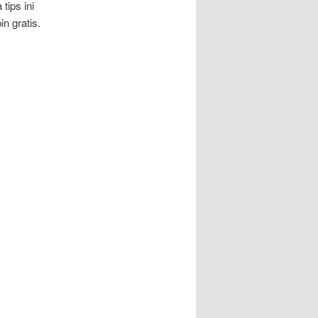
tips ini
 gratis.