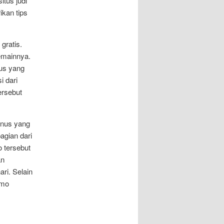
tus judi
ikan tips
gratis.
emainnya.
tus yang
i dari
ersebut
onus yang
agian dari
 tersebut
an
ri. Selain
omo