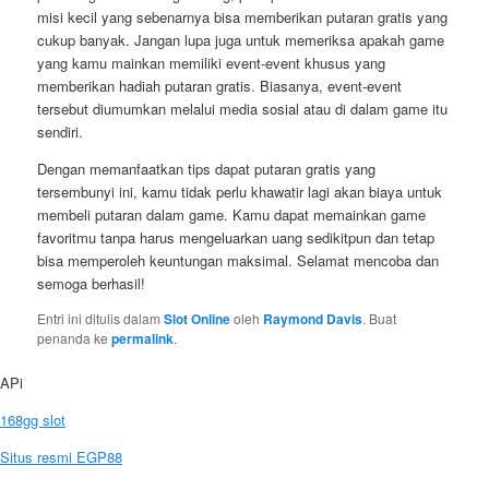
misi kecil yang sebenarnya bisa memberikan putaran gratis yang
cukup banyak. Jangan lupa juga untuk memeriksa apakah game
yang kamu mainkan memiliki event-event khusus yang
memberikan hadiah putaran gratis. Biasanya, event-event
tersebut diumumkan melalui media sosial atau di dalam game itu
sendiri.
Dengan memanfaatkan tips dapat putaran gratis yang
tersembunyi ini, kamu tidak perlu khawatir lagi akan biaya untuk
membeli putaran dalam game. Kamu dapat memainkan game
favoritmu tanpa harus mengeluarkan uang sedikitpun dan tetap
bisa memperoleh keuntungan maksimal. Selamat mencoba dan
semoga berhasil!
Entri ini ditulis dalam
Slot Online
oleh
Raymond Davis
. Buat
penanda ke
permalink
.
APi
168gg slot
Situs resmi EGP88