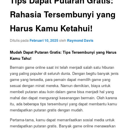
Tips Dapat Putaran Gratis:
Rahasia Tersembunyi yang
Harus Kamu Ketahui!
Ditulis pada
Februari 10, 2025
oleh
Raymond Davis
Mudah Dapat Putaran Gratis: Tips Tersembunyi yang Harus
Kamu Tahu!
Bermain game online saat ini telah menjadi salah satu hiburan
yang paling populer di seluruh dunia. Dengan begitu banyak jenis
game yang tersedia, para pemain dapat memilih game yang
sesuai dengan minat mereka. Namun demikian, biaya untuk
membeli putaran atau koin dalam game bisa menjadi hal yang
mahal dan dapat mengurangi kesenangan bermain. Oleh karena
itu, ada beberapa tips tersembunyi yang dapat membantu kamu
mendapatkan putaran gratis dengan mudah.
Pertama-tama, kamu dapat memanfaatkan sosial media untuk
mendapatkan putaran gratis. Banyak game online menawarkan