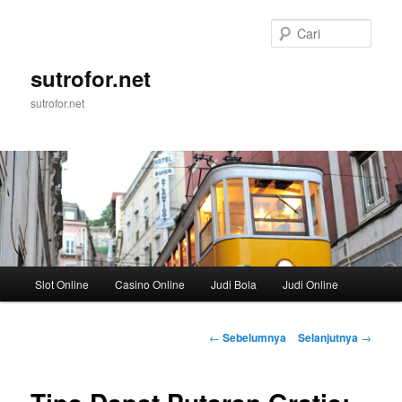
Langsung
ke
Cari
konten
utama
sutrofor.net
sutrofor.net
Menu
Slot Online
Casino Online
Judi Bola
Judi Online
utama
Navigasi
←
Sebelumnya
Selanjutnya
→
Tulisan