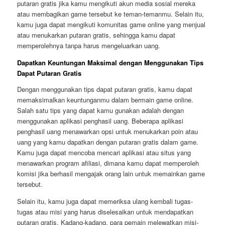
putaran gratis jika kamu mengikuti akun media sosial mereka
atau membagikan game tersebut ke teman-temanmu. Selain itu,
kamu juga dapat mengikuti komunitas game online yang menjual
atau menukarkan putaran gratis, sehingga kamu dapat
memperolehnya tanpa harus mengeluarkan uang.
Dapatkan Keuntungan Maksimal dengan Menggunakan Tips
Dapat Putaran Gratis
Dengan menggunakan tips dapat putaran gratis, kamu dapat
memaksimalkan keuntunganmu dalam bermain game online.
Salah satu tips yang dapat kamu gunakan adalah dengan
menggunakan aplikasi penghasil uang. Beberapa aplikasi
penghasil uang menawarkan opsi untuk menukarkan poin atau
uang yang kamu dapatkan dengan putaran gratis dalam game.
Kamu juga dapat mencoba mencari aplikasi atau situs yang
menawarkan program afiliasi, dimana kamu dapat memperoleh
komisi jika berhasil mengajak orang lain untuk memainkan game
tersebut.
Selain itu, kamu juga dapat memeriksa ulang kembali tugas-
tugas atau misi yang harus diselesaikan untuk mendapatkan
putaran gratis. Kadang-kadang, para pemain melewatkan misi-